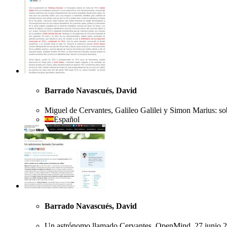
Barrado Navascués, David
Miguel de Cervantes, Galileo Galilei y Simon Marius: sob
Español
Barrado Navascués, David
Un astrónomo llamado Cervantes, OpenMind, 27 junio 