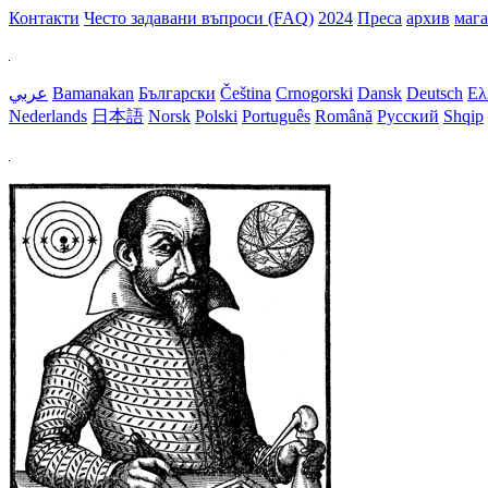
Контакти
Често задавани въпроси (FAQ)
2024
Преса
архив
маг
عربي
Bamanakan
Български
Čeština
Crnogorski
Dansk
Deutsch
Ελ
Nederlands
日本語
Norsk
Polski
Português
Română
Русский
Shqip