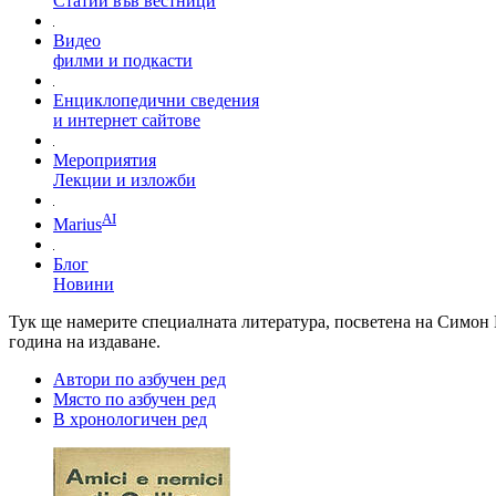
Статии във вестници
Видео
филми и подкасти
Енциклопедични сведения
и интернет сайтове
Мероприятия
Лекции и изложби
AI
Marius
Блог
Новини
Тук ще намерите специалната литература, посветена на Симон М
година на издаване.
Автори по азбучен ред
Място по азбучен ред
В хронологичен ред