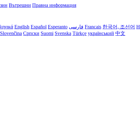
азин
Вътрешни
Правна информация
ληνικά
English
Español
Esperanto
فارسی
Français
한국어, 조선어
H
Slovenčina
Српски
Suomi
Svenska
Türkçe
український
中文