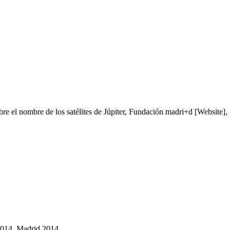
re el nombre de los satélites de Júpiter, Fundación madri+d [Website],
2014, Madrid 2014