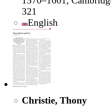
1570–1601, Cambridge
321
English
Christie, Thony