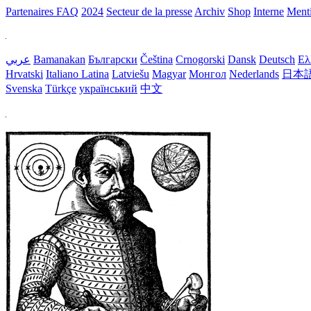
Partenaires
FAQ
2024
Secteur de la presse
Archiv
Shop
Interne
Menti
عربي
Bamanakan
Български
Čeština
Crnogorski
Dansk
Deutsch
Ελ
Hrvatski
Italiano
Latina
Latviešu
Magyar
Монгол
Nederlands
日本
Svenska
Türkçe
український
中文