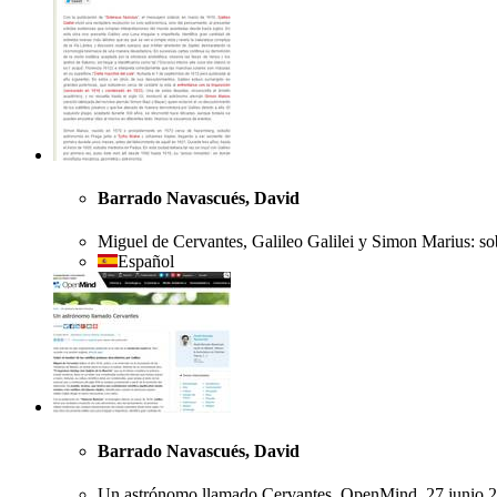
Barrado Navascués, David
Miguel de Cervantes, Galileo Galilei y Simon Marius: sob
Español
Barrado Navascués, David
Un astrónomo llamado Cervantes, OpenMind, 27 junio 