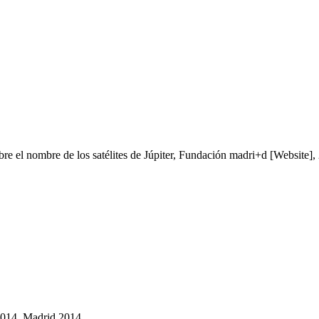
re el nombre de los satélites de Júpiter, Fundación madri+d [Website],
2014, Madrid 2014