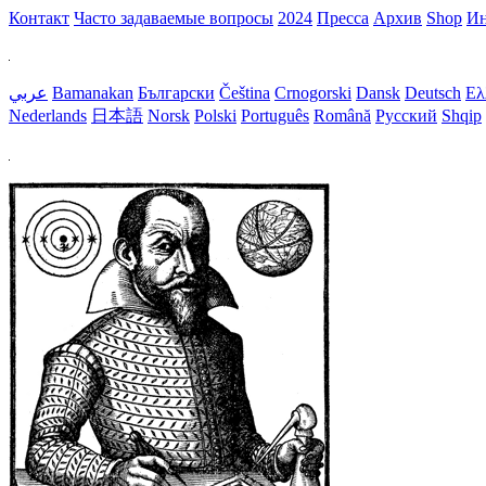
Контакт
Часто задаваемые вопросы
2024
Пресса
Aрхив
Shop
Ин
عربي
Bamanakan
Български
Čeština
Crnogorski
Dansk
Deutsch
Ελ
Nederlands
日本語
Norsk
Polski
Português
Română
Русский
Shqip