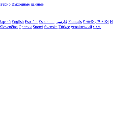
терно
Выходные данные
ληνικά
English
Español
Esperanto
فارسی
Français
한국어, 조선어
H
Slovenčina
Српски
Suomi
Svenska
Türkçe
український
中文